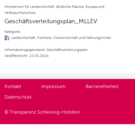
Ministerium für Landwirtschaft, ländliche Räume, Europa und
Verbraucherschutz
Geschäftsverteilungsplan_MLLEV
Kategorie:
Landwirtschaft, Fischerei, Forstwirtschaft und Nahrungsmittel
Informationsgegenstand: Geschäftsverteilungsplan
Veröffentlicht: 22.03.2024
Kontakt
Impressum
Barrierefreiheit
Datenschutz
© Transparenz Schleswig-Holstein