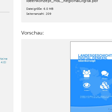
Ideenkonzept_HdL_RegionalDigital.pdf
Dateigröße: 6.0 MB
Seitenanzahl: 209
Vorschau:
Keine
 4.0)